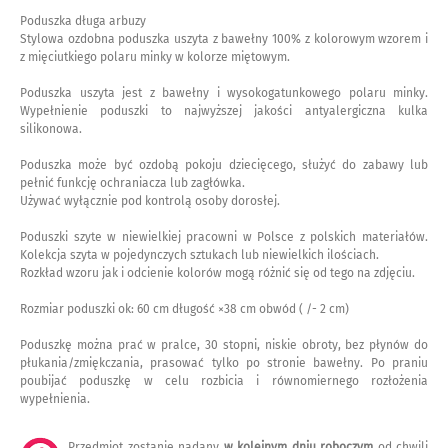
Poduszka długa arbuzy
Stylowa ozdobna poduszka uszyta z bawełny 100% z kolorowym wzorem i
z mięciutkiego polaru minky w kolorze miętowym.
Poduszka uszyta jest z bawełny i wysokogatunkowego polaru minky.
Wypełnienie poduszki to najwyższej jakości antyalergiczna kulka
silikonowa.
Poduszka może być ozdobą pokoju dziecięcego, służyć do zabawy lub
pełnić funkcję ochraniacza lub zagłówka.
Używać wyłącznie pod kontrolą osoby dorosłej.
Poduszki szyte w niewielkiej pracowni w Polsce z polskich materiałów.
Kolekcja szyta w pojedynczych sztukach lub niewielkich ilościach.
Rozkład wzoru jak i odcienie kolorów mogą różnić się od tego na zdjęciu.
Rozmiar poduszki ok: 60 cm długość ×38 cm obwód ( /- 2 cm)
Poduszkę można prać w pralce, 30 stopni, niskie obroty, bez płynów do
płukania/zmiękczania, prasować tylko po stronie bawełny. Po praniu
poubijać poduszkę w celu rozbicia i równomiernego rozłożenia
wypełnienia.
Przedmiot zostanie nadany
w kolejnym dniu roboczym
od chwili