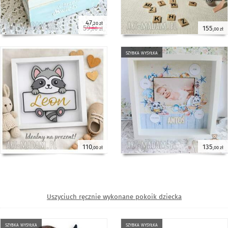
47
,20 zł
59
155
,00 zł
,00 zł
szybka wysyłka
110
135
,00 zł
,00 zł
Uszyciuch ręcznie wykonane pokoik dziecka
szybka wysyłka
szybka wysyłka