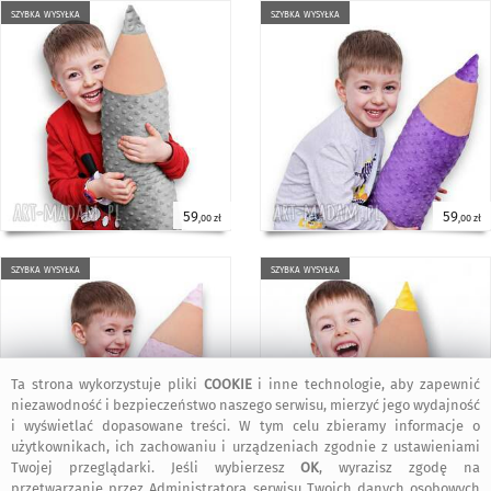
szybka wysyłka
szybka wysyłka
59
59
,00 zł
,00 zł
szybka wysyłka
szybka wysyłka
Ta strona wykorzystuje pliki
COOKIE
i inne technologie, aby zapewnić
niezawodność i bezpieczeństwo naszego serwisu, mierzyć jego wydajność
i wyświetlać dopasowane treści. W tym celu zbieramy informacje o
użytkownikach, ich zachowaniu i urządzeniach zgodnie z ustawieniami
Twojej przeglądarki. Jeśli wybierzesz
OK
, wyrazisz zgodę na
59
59
,00 zł
,00 zł
przetwarzanie przez Administratora serwisu Twoich danych osobowych