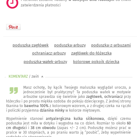
zatwierdzenia płatności
poduszka-zagłówek
poduszka-arbuzy
poduszka-z-arbuzami
ochraniacz-arbuzy
zagłówek-do-łóżeczka
poduszka-wałek-arbuzy
kolorowe pokoik dziecka
KOMENTARZ
/ zwiń
<
Masz ochotę, by kącik Twojego maluszka wyglądał uroczo, a
jednocześnie był praktyczny? Ta poduszka wałek w motywie
arbuzów sprawdza się świetnie jako
zagłówek
,
ochraniacz
przy
łóżeczku i po prostu miękka ozdoba do pokoju dziecięcego. Z jednej strony
tkanina to
bawełna 100%
z kolorowym wzorem, a z drugiej czeka na rączki
i policzki przyjemna
dzianina minky
w kolorze miętowym.
Wypełnienie stanowi
antyalergiczna kulka silikonowa
, dzięki czemu
poduszka jest miła w dotyku i wygodna na co dzień. Rozmiar to około
60
cm długości
i
38 cm obwodu
(zapas +/- 2 cm). Poduszkę możesz prać w
pralce w 30 stopniach, a po praniu warto ją “poubić”, żeby wypełnienie
rozłożyło się równomiernie.