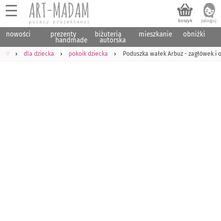
☰
nowości
prezenty
biżuteria
mieszkanie
obniżki
handmade
autorska
♡
dla dziecka
pokoik dziecka
Poduszka wałek Arbuz - zagłówek i 