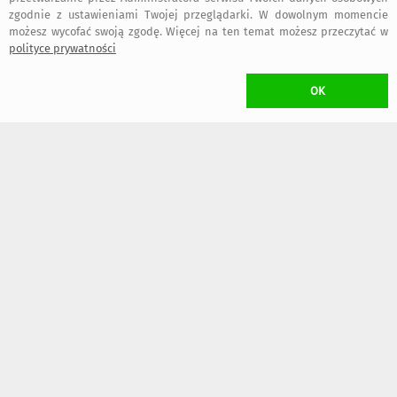
zgodnie z ustawieniami Twojej przeglądarki. W dowolnym momencie
możesz wycofać swoją zgodę. Więcej na ten temat możesz przeczytać w
KOSZT TRANSPORTU
polityce prywatności
•
18,00 zł
(Kurier)
•
16,00 zł
(Paczkomat inPost)
OK
dogodny typ przesyłki wybierzesz w trakcie składania zamówienia
W przypadku zamawiania
więcej niż jednego
przedmiotu Projektanta
Uszyciuch
naliczony zostanie
wyłącznie jeden koszt transportu
(przedmioty wysłane zostaną w jednej przesyłce)
CZAS NADANIA ZAMÓWIENIA
kolejny dzień roboczy
ZWROT TOWARU
/ rozwiń
>
WYKONANIE UMOWY
/ rozwiń
>
FAKTURY i RACHUNKI
/ rozwiń
>
OGÓLNE BEZPIECZEŃSTWO PRODUKTU (GPSR)
/ rozwiń
>