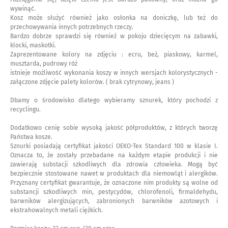
wywinąć.
Kosz może służyć również jako osłonka na doniczkę, lub też do
przechowywania innych potrzebnych rzeczy.
Bardzo dobrze sprawdzi się również w pokoju dziecięcym na zabawki,
klocki, maskotki.
Zaprezentowane kolory na zdjęciu : ecru, beż, piaskowy, karmel,
musztarda, pudrowy róż
istnieje możliwość wykonania koszy w innych wersjach kolorystycznych -
załączone zdjęcie palety kolorów. ( brak cytrynowy, jeans )
Dbamy o środowisko dlatego wybieramy sznurek, który pochodzi z
recyclingu.
Dodatkowo cenię sobie wysoką jakość półproduktów, z których tworzę
Państwa kosze.
Sznurki posiadają certyfikat jakości OEKO-Tex Standard 100 w klasie I.
Oznacza to, że zostały przebadane na każdym etapie produkcji i nie
zawierają substacji szkodliwych dla zdrowia człowieka. Mogą być
bezpiecznie stostowane nawet w produktach dla niemowląt i alergików.
Przyznany certyfikat gwarantuje, że oznaczone nim produkty są wolne od
substancji szkodliwych min, pestycydów, chlorofenoli, firmaldehydu,
barwników alergizujących, zabronionych barwników azotowych i
ekstrahowalnych metali ciężkich.