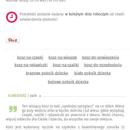
Rozmiar koszy: 33 cm wys./30 cm szer.
Przedmiot zostanie nadany
w kolejnym dniu roboczym
od chwili
zatwierdzenia płatności
kosz-na-czapki
kosz-na-wieszak
kosz-do-powieszenia
kosz-na-rękawiczki
kosz-na-szaliki
kosz-do-przedpokoju
brązowe pokoik dziecka
białe pokoik dziecka
beżowe pokoik dziecka
KOMENTARZ
/ zwiń
<
Ten wiszący kosz to taki „spokojny sprzątacz” na co dzień. Wiesz
go przy wejściu albo w kąciku dziecka i już wiesz, gdzie wylądują
czapki, szaliki i rękawiczki po powrocie z dworu. Mniej chaosu,
więcej oddechu dla Ciebie i dziecka, bo wszystko ma swoje miejsce.
Kosz jest wykonany ręcznie na szydełku z bawełnianego sznurka (z