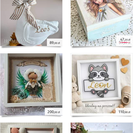
47
,20 zł
59
89
,00 zł
,00 zł
200
110
,00 zł
,00 zł