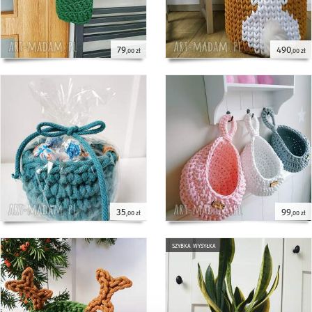
79
490
,00 zł
,00 zł
35
99
,00 zł
,00 zł
szybka wysyłka