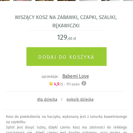
Wiszący kosz na zabawki, czapki, szaliki,
rękawiczki
129
,00 zł
Babemi Love
sprzedaje:
4,9
/5 -
111
ocen
dla dziecka
pokoik dziecka
/
Kosz do powiedzenia na haczyku, wykonany jest z sznurka bawełnianego
na szydełku.
Splot jest dosyć luźny, dzięki czemu kosz ma zdolności do lekkiego
rozciągania się, dzięki czemu jest bardzo pakowny, oraz można go