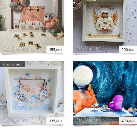
155
200
,00 zł
,00 zł
szybka wysyłka
135
490
,00 zł
,00 zł