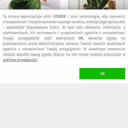
Ta strona wykorzystuje pliki
COOKIE
i inne technologie, aby zapewnić
niezawodność i bezpieczeństwo naszego serwisu, mierzyć jego wydajność
79
79
,00 zł
,00 zł
i wyświetlać dopasowane treści. W tym celu zbieramy informacje o
użytkownikach, ich zachowaniu i urządzeniach zgodnie z ustawieniami
Twojej przeglądarki. Jeśli wybierzesz
OK
, wyrazisz zgodę na
KOSZT TRANSPORTU
przetwarzanie przez Administratora serwisu Twoich danych osobowych
zgodnie z ustawieniami Twojej przeglądarki. W dowolnym momencie
•
20,00 zł
(Kurier)
możesz wycofać swoją zgodę. Więcej na ten temat możesz przeczytać w
•
16,00 zł
(Paczkomat inPost)
polityce prywatności
dogodny typ przesyłki wybierzesz w trakcie składania zamówienia
W przypadku zamawiania
więcej niż jednego
przedmiotu Projektanta
Babemi Love
naliczony zostanie
wyłącznie jeden koszt transportu
OK
(przedmioty wysłane zostaną w jednej przesyłce)
CZAS NADANIA ZAMÓWIENIA
kolejny dzień roboczy
ZWROT TOWARU
/ rozwiń
>