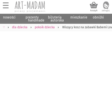
☰
nowości
prezenty
biżuteria
mieszkanie
obniżki
handmade
autorska
♡
dla dziecka
pokoik dziecka
Wiszący kosz na zabawki Babemi Love 