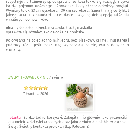
recyclingu), a luźniejszy splot sprawia, że kosz lekko się rozciąga i bywa
bardzo pojemny. Możesz go też wywinąć, kiedy chcesz odświeżyć wygląd.
Wymiary to ok. 33 cm wysokości i 30 cm szerokości. Sznurki mają certyfikat
jakości OEKO-TEX Standard 100 w klasie I, więc są dobrą opcją także dla
wrażliwych domowników.
idealny do pokoju dziecka: zabawki, klocki, maskotki
sprawdza się również jako osłonka na doniczkę
Kolorystyka na zdjęciach to m.in. ecru, beż, piaskowy, karmel, musztarda i
pudrowy róż - jeśli masz inną wymarzoną paletę, warto dopytać o
warianty.
ZWERYFIKOWANE OPINIE
/ zwiń
>
7 kwietnia 2026
Jolanta
:
Bardzo ładne koszyczki. Zakupiłam je głównie jako prezenciki
dla moich gości Wielkanocnych oraz jako ozdoby dla siebie w okresie
Świąt. Świetny kontakt z projektantką. Polecam :)