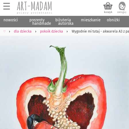
☰
nowości
prezenty
biżuteria
mieszkanie
obniżki
handmade
autorska
♡
dla dziecka
pokoik dziecka
Wygodnie mi tutaj - akwarela A3 z 