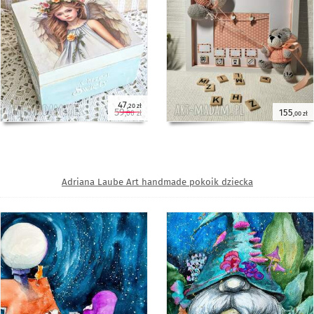
47
,20 zł
59
155
,00 zł
,00 zł
Adriana Laube Art handmade pokoik dziecka