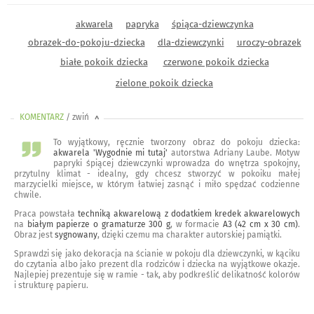
akwarela
papryka
śpiąca-dziewczynka
obrazek-do-pokoju-dziecka
dla-dziewczynki
uroczy-obrazek
białe pokoik dziecka
czerwone pokoik dziecka
zielone pokoik dziecka
KOMENTARZ
/ zwiń
<
To wyjątkowy, ręcznie tworzony obraz do pokoju dziecka:
akwarela 'Wygodnie mi tutaj'
autorstwa Adriany Laube. Motyw
papryki śpiącej dziewczynki wprowadza do wnętrza spokojny,
przytulny klimat - idealny, gdy chcesz stworzyć w pokoiku małej
marzycielki miejsce, w którym łatwiej zasnąć i miło spędzać codzienne
chwile.
Praca powstała
techniką akwarelową z dodatkiem kredek akwarelowych
na
białym papierze o gramaturze 300 g
, w formacie
A3 (42 cm x 30 cm)
.
Obraz jest
sygnowany
, dzięki czemu ma charakter autorskiej pamiątki.
Sprawdzi się jako dekoracja na ścianie w pokoju dla dziewczynki, w kąciku
do czytania albo jako prezent dla rodziców i dziecka na wyjątkowe okazje.
Najlepiej prezentuje się w ramie - tak, aby podkreślić delikatność kolorów
i strukturę papieru.