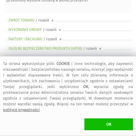
(przedmioty wysłane zostaną w jednej przesyłce)
ZWROT TOWARU
/ rozwiń
>
WYKONANIE UMOWY
/ rozwiń
>
FAKTURY i RACHUNKI
/ rozwiń
>
OGÓLNE BEZPIECZEŃSTWO PRODUKTU (GPSR)
/ rozwiń
>
Ta strona wykorzystuje pliki
COOKIE
i inne technologie, aby zapewnić
niezawodność i bezpieczeństwo naszego serwisu, mierzyć jego wydajność
i wyświetlać dopasowane treści. W tym celu zbieramy informacje o
bezpieczne
regulamin
dołącz do nas
informacje
użytkownikach, ich zachowaniu i urządzeniach zgodnie z ustawieniami
zakupy
serwisu
Twojej przeglądarki. Jeśli wybierzesz
OK
, wyrazisz zgodę na
przetwarzanie przez Administratora serwisu Twoich danych osobowych
zgodnie z ustawieniami Twojej przeglądarki. W dowolnym momencie
kontakt
artMadam na
art-Madam na
art-Madam na
możesz wycofać swoją zgodę. Więcej na ten temat możesz przeczytać w
Facebook-u
Instagram
Pinterest
polityce prywatności
OK
2011-2026 © ArtMadam
Wszelkie prawa zastrzeżone.