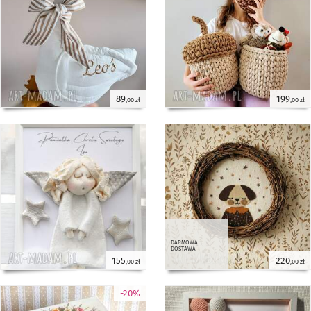
89
199
,00 zł
,00 zł
darmowa
dostawa
155
220
,00 zł
,00 zł
-20%