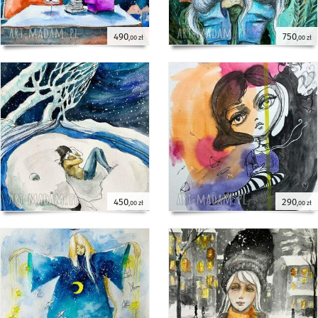
490
750
,00 zł
,00 zł
450
290
,00 zł
,00 zł