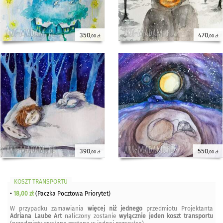
350
470
,00 zł
,00 zł
390
550
,00 zł
,00 zł
KOSZT TRANSPORTU
•
18,00 zł
(Paczka Pocztowa Priorytet)
W przypadku zamawiania
więcej niż jednego
przedmiotu Projektanta
Adriana Laube Art
naliczony zostanie
wyłącznie jeden koszt transportu