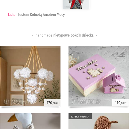
Lidia
:
Jestem Kobietą Aniołem Mocy
• handmade
nietypowe pokoik dziecka
•
170
110
,00 zł
,00 zł
szybka wysyłka