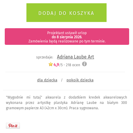
Projektant ustawił urlop
do 8 sierpnia 2026
.
Zamówienia będą realizowane po tym terminie.
Adriana Laube Art
sprzedaje:
4,9
/5 -
218
ocen
dla dziecka
pokoik dziecka
/
"Wygodnie mi tutaj" akwarela z dodatkiem kredek akwarelowych
wykonana przez artystkę plastyka Adrianę Laube na białym 300
gramowym papierze A3 (42cm x 30cm). Praca sygnowana.