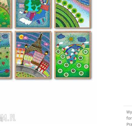
Wy
fo
Pr