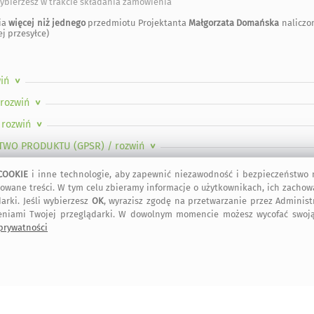
ybierzesz w trakcie składania zamówienia
ia
więcej niż jednego
przedmiotu Projektanta
Małgorzata Domańska
naliczo
j przesyłce)
wiń
>
 rozwiń
>
 rozwiń
>
TWO PRODUKTU (GPSR)
/ rozwiń
>
COOKIE
i inne technologie, aby zapewnić niezawodność i bezpieczeństwo n
owane treści. W tym celu zbieramy informacje o użytkownikach, ich zachow
arki. Jeśli wybierzesz
OK
, wyrazisz zgodę na przetwarzanie przez Adminis
eniami Twojej przeglądarki. W dowolnym momencie możesz wycofać swoją
 prywatności
kontakt
artMadam na
art-Madam na
art-Madam na
Facebook-u
Instagram
Pinterest