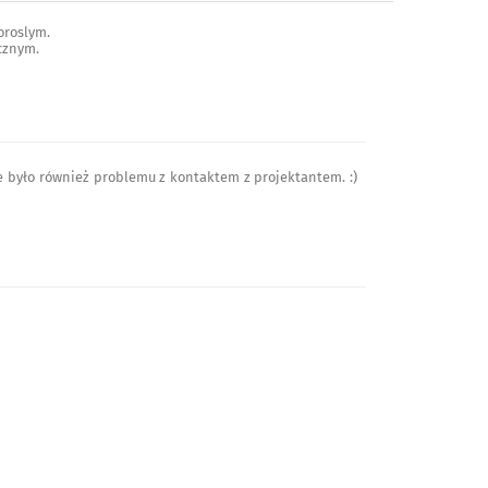
oroslym.
cznym.
Nie było również problemu z kontaktem z projektantem. :)