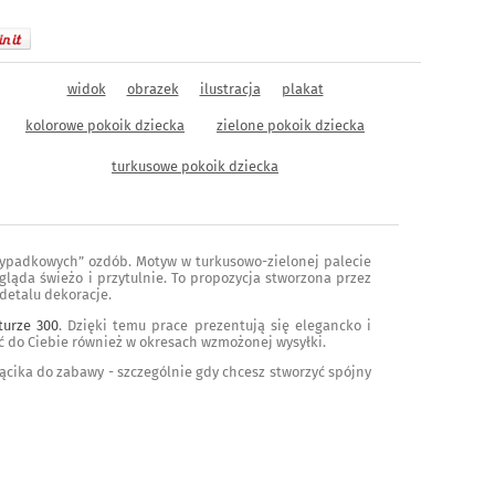
widok
obrazek
ilustracja
plakat
kolorowe pokoik dziecka
zielone pokoik dziecka
turkusowe pokoik dziecka
zypadkowych” ozdób. Motyw w turkusowo-zielonej palecie
ląda świeżo i przytulnie. To propozycja stworzona przez
detalu dekoracje.
urze 300
. Dzięki temu prace prezentują się elegancko i
ć do Ciebie również w okresach wzmożonej wysyłki.
ącika do zabawy - szczególnie gdy chcesz stworzyć spójny