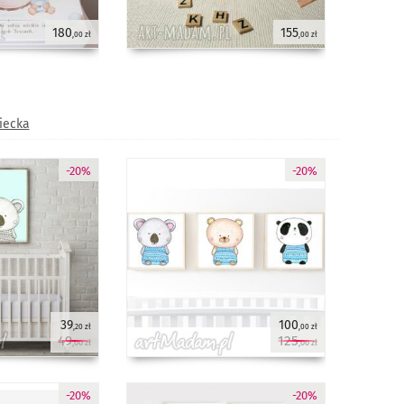
180
155
,00 zł
,00 zł
iecka
-20%
-20%
39
100
,20 zł
,00 zł
49
125
,00 zł
,00 zł
-20%
-20%