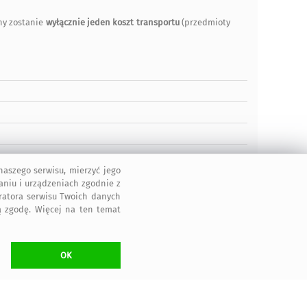
ny zostanie
wyłącznie jeden koszt transportu
(przedmioty
aszego serwisu, mierzyć jego
aniu i urządzeniach zgodnie z
tratora serwisu Twoich danych
 zgodę. Więcej na ten temat
OK
2011-2026 © ArtMadam
Wszelkie prawa zastrzeżone.