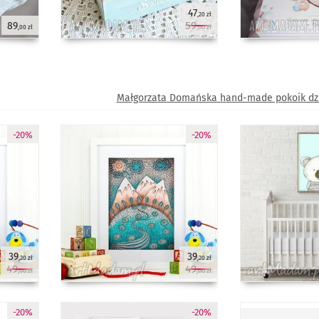
47
,20 zł
59
89
,00 zł
,00 zł
Małgorzata Domańska hand-made pokoik dz
-20%
-20%
39
39
,20 zł
,20 zł
49
49
,00 zł
,00 zł
-20%
-20%