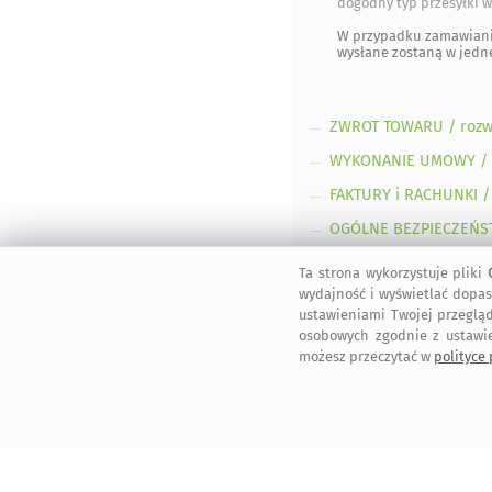
dogodny typ przesyłki w
W przypadku zamawian
wysłane zostaną w jedne
ZWROT TOWARU
/ roz
WYKONANIE UMOWY
/
FAKTURY i RACHUNKI
/
OGÓLNE BEZPIECZEŃS
Ta strona wykorzystuje pliki
wydajność i wyświetlać dopas
ustawieniami Twojej przegląd
osobowych zgodnie z ustawi
możesz przeczytać w
polityce
bezpieczne
regulamin
dołącz do nas
informacje
zakupy
serwisu