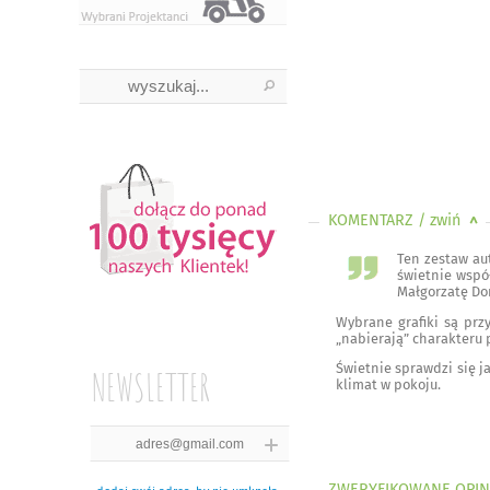
KOMENTARZ
/ zwiń
<
Ten zestaw au
świetnie wspó
Małgorzatę Do
Wybrane grafiki są pr
„nabierają” charakteru 
Świetnie sprawdzi się j
NEWSLETTER
klimat w pokoju.
ZWERYFIKOWANE OPIN