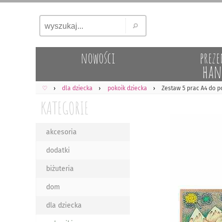
nowości
preze
han
♡
dla dziecka
pokoik dziecka
Zestaw 5 prac A4 do p
KATEGORIE
akcesoria
dodatki
biżuteria
dom
dla dziecka