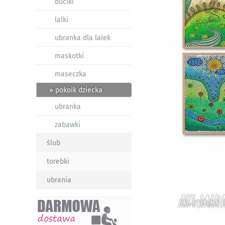
buciki
lalki
ubranka dla lalek
maskotki
maseczka
» pokoik dziecka
ubranka
zabawki
ślub
torebki
ubrania