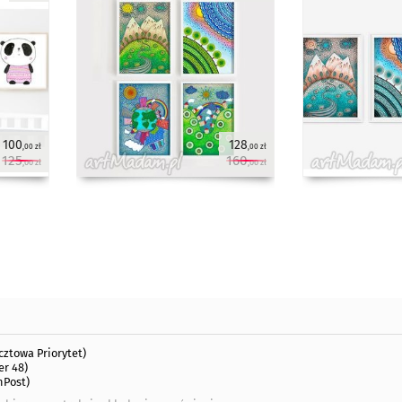
100
128
,00 zł
,00 zł
125
160
,00 zł
,00 zł
cztowa Priorytet)
er 48)
nPost)