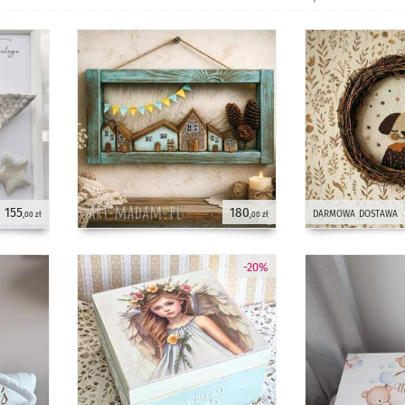
155
180
darmowa dostawa
,00 zł
,00 zł
-20%