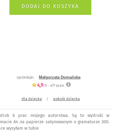
Małgorzata Domańska
sprzedaje:
4,9
/5 -
477
ocen
dla dziecka
pokoik dziecka
/
druk 6 prac mojego autorstwa. Są to wydruki w
rmacie A4 na papierze satynowanym o gramaturze 300.
ace wysyłam w tubie