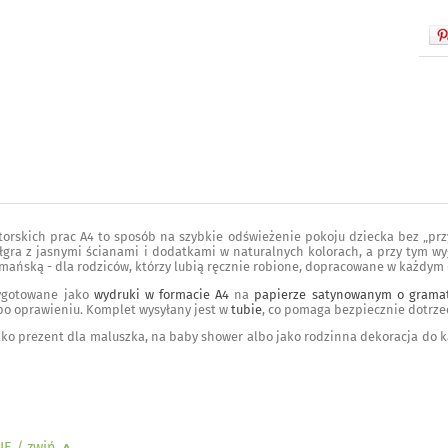
torskich prac A4 to sposób na szybkie odświeżenie pokoju dziecka bez „pr
łgra z jasnymi ścianami i dodatkami w naturalnych kolorach, a przy tym wyg
mańską - dla rodziców, którzy lubią ręcznie robione, dopracowane w każdym 
zygotowane jako
wydruki w formacie A4
na
papierze satynowanym o gramat
po oprawieniu. Komplet wysyłany jest w
tubie
, co pomaga bezpiecznie dotrze
ako prezent dla maluszka, na baby shower albo jako rodzinna dekoracja do k
IE
/ zwiń
>