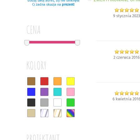
dodaj swój adres, by nie umknęła
Ci żadna okazja na
prezent
!
9 stycznia 2023
CENA
2 czerwca 2016
KOLORY
6 kwietnia 201
PROJEKTANT