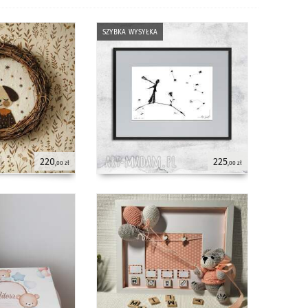
szybka wysyłka
220
225
,00 zł
,00 zł