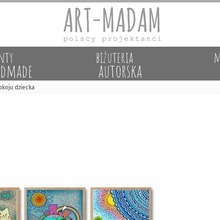
nty
biżuteria
m
dmade
autorska
okoju dziecka