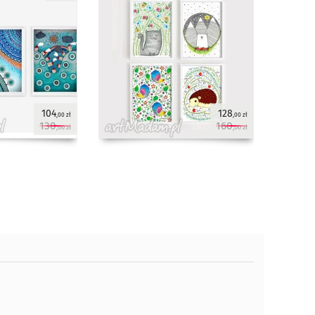
104
128
,00 zł
,00 zł
130
160
,00 zł
,00 zł