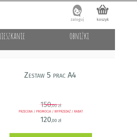
zaloguj
koszyk
ieszkanie
obniżki
Zestaw 5 prac A4
150
,00 zł
PRZECENA / PROMOCJA / WYPRZEDAŻ / RABAT
120
,00 zł