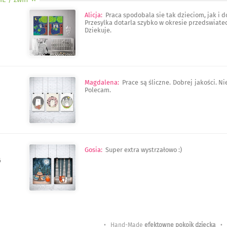
Alicja
:
Praca spodobala sie tak dzieciom, jak i d
Przesylka dotarla szybko w okresie przedswiate
Dziekuje.
Magdalena
:
Prace są śliczne. Dobrej jakości. 
Polecam.
Gosia
:
Super extra wystrzałowo :)
6
• Hand-Made
efektowne pokoik dziecka
•